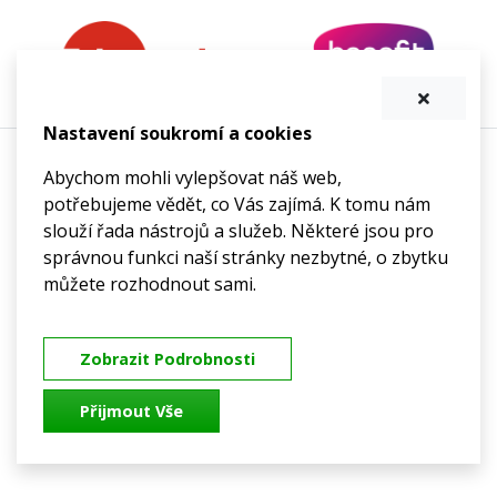
Nastavení soukromí a cookies
Informovaný souhlas
Abychom mohli vylepšovat náš web,
Archiv novinek
potřebujeme vědět, co Vás zajímá. K tomu nám
GDPR
slouží řada nástrojů a služeb. Některé jsou pro
správnou funkci naší stránky nezbytné, o zbytku
©
Léčebná rehabilitace
Nový Jičín s.r.o.
můžete rozhodnout sami.
IČ:
070 15 577
rehabilitacenj@email.cz
Zobrazit Podrobnosti
Přijmout Vše