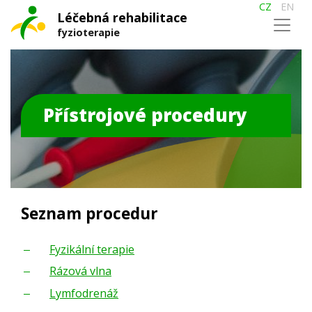
CZ
EN
Léčebná rehabilitace
fyzioterapie
Přístrojové procedury
Seznam procedur
Fyzikální terapie
Rázová vlna
Lymfodrenáž